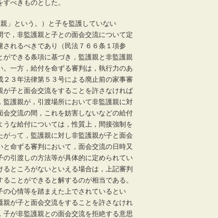
をすべきものとした。
監護親」という。）と子を監護していない
間で，非監護親と子との面会交流について定
慮されるべきであり（民法７６６条１項参
とができる条項に基づき，監護親と非監護親
い。一方，給付を命ずる審判は，執行力のあ
成２３年法律第５３号による廃止前の家事審
親が子と面会交流をすることを許さなければ
，監護親が，引渡場所において非監護親に対
面会交流の間，これを妨害しないなどの給付
ような給付については，性質上，間接強制を
たがって，監護親に対し非監護親が子と面会
いと命ずる審判において，面会交流の日時又
子の引渡しの方法等が具体的に定められてい
けるところがないといえる場合は，上記審判
することができると解するのが相当である。
子の心情等を踏まえた上でされているとい
護親が子と面会交流をすることを許さなけれ
，子が非監護親との面会交流を拒絶する意思