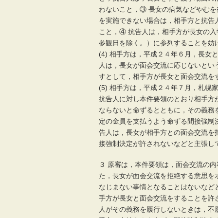
わないこと，③ 長女の病気などやむ
を実施できない場合は，相手方と抗告
こと，④ 抗告人は，相手方が長女の
参観日を除く。）に参列することを妨
(4) 相手方は，平成２４年６月，長
人は，長女が面会交流に応じないとい
すとして，相手方が長女と面会交流を
(5) 相手方は，平成２４年７月，札
抗告人に対し本件要領のとおり相手方
ならないと命ずるとともに，その義務
定の金員を支払うよう命ずる間接強制
告人は，長女が相手方との面会交流を
接強制決定が許されないなどと主張し
３ 原審は，本件要領は，面会交流の
た，長女が面会交流を拒絶する意思を
なじまない事情となることはないなど
手方が長女と面会交流をすることを許
人がその義務を履行しないときは，不