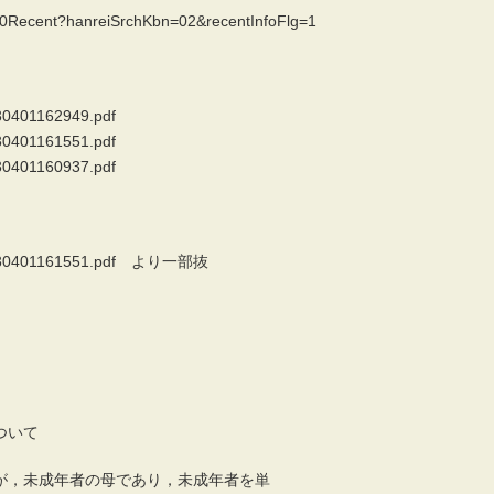
0020Recent?hanreiSrchKbn=02&recentInfoFlg=1
130401162949.pdf
130401161551.pdf
130401160937.pdf
f/20130401161551.pdf より一部抜
ついて
が，未成年者の母であり，未成年者を単