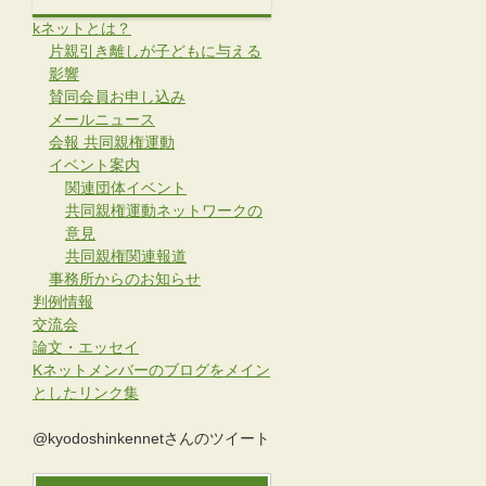
kネットとは？
片親引き離しが子どもに与える
影響
賛同会員お申し込み
メールニュース
会報 共同親権運動
イベント案内
関連団体イベント
共同親権運動ネットワークの
意見
共同親権関連報道
事務所からのお知らせ
判例情報
交流会
論文・エッセイ
Kネットメンバーのブログをメイン
としたリンク集
@kyodoshinkennetさんのツイート