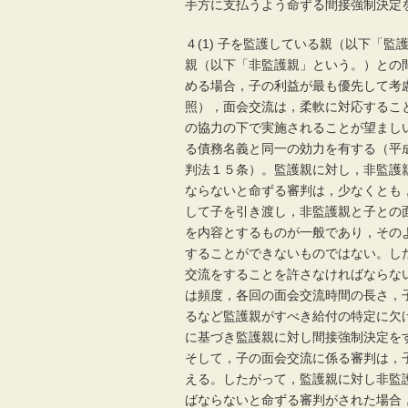
手方に支払うよう命ずる間接強制決定
４(1) 子を監護している親（以下「
親（以下「非監護親」という。）との
める場合，子の利益が最も優先して考
照），面会交流は，柔軟に対応するこ
の協力の下で実施されることが望まし
る債務名義と同一の効力を有する（平
判法１５条）。監護親に対し，非監護
ならないと命ずる審判は，少なくとも
して子を引き渡し，非監護親と子との
を内容とするものが一般であり，その
することができないものではない。し
交流をすることを許さなければならな
は頻度，各回の面会交流時間の長さ，
るなど監護親がすべき給付の特定に欠
に基づき監護親に対し間接強制決定を
そして，子の面会交流に係る審判は，
える。したがって，監護親に対し非監
ばならないと命ずる審判がされた場合