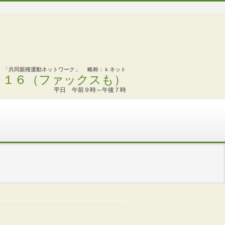
「共同親権運動ネットワーク」 略称：ｋネット
２１１６（ファックスも）
平日 午前９時～午後７時