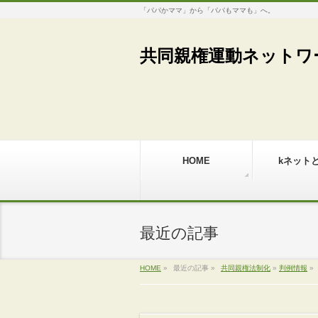
「パパかママ」から「パパもママも」へ。
共同親権運動ネットワ
HOME
kネット
最近の記事
HOME
»
最近の記事 »
共同親権法制化
»
判例情報
»