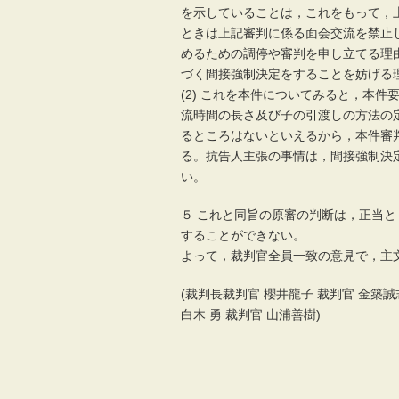
を示していることは，これをもって，
ときは上記審判に係る面会交流を禁止
めるための調停や審判を申し立てる理
づく間接強制決定をすることを妨げる
(2) これを本件についてみると，本
流時間の長さ及び子の引渡しの方法の
るところはないといえるから，本件審
る。抗告人主張の事情は，間接強制決
い。
５ これと同旨の原審の判断は，正当
することができない。
よって，裁判官全員一致の意見で，主
(裁判長裁判官 櫻井龍子 裁判官 金築誠
白木 勇 裁判官 山浦善樹)