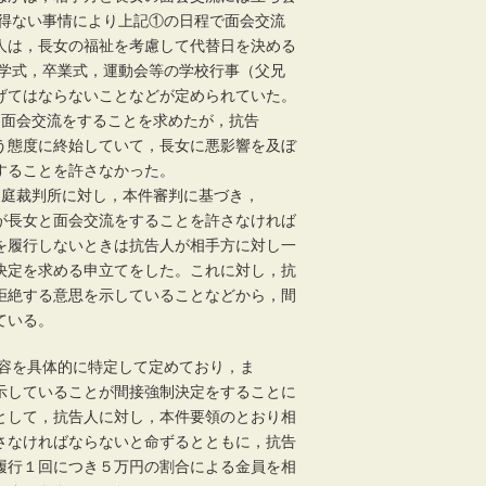
を得ない事情により上記①の日程で面会交流
人は，長女の福祉を考慮して代替日を決める
入学式，卒業式，運動会等の学校行事（父兄
げてはならないことなどが定められていた。
女と面会交流をすることを求めたが，抗告
う態度に終始していて，長女に悪影響を及ぼ
することを許さなかった。
幌家庭裁判所に対し，本件審判に基づき，
が長女と面会交流をすることを許さなければ
を履行しないときは抗告人が相手方に対し一
決定を求める申立てをした。これに対し，抗
拒絶する意思を示していることなどから，間
ている。
内容を具体的に特定して定めており，ま
示していることが間接強制決定をすることに
として，抗告人に対し，本件要領のとおり相
さなければならないと命ずるとともに，抗告
履行１回につき５万円の割合による金員を相