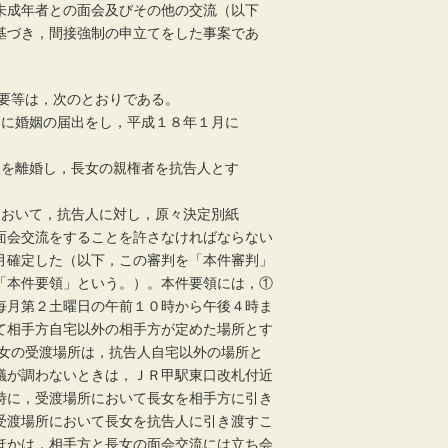
未成年者との面会及びその他の交流（以下
基づき，間接強制の申立てをした事案であ
概要等は，次のとおりである。
５月に婚姻の届出をし，平成１８年１月に
告人を離婚し，長女の親権者を抗告人とす
所において，抗告人に対し，原々決定別紙
面会交流をすることを許さなければならない
月確定した（以下，この審判を「本件審判」
「本件要領」という。）。本件要領には，①
毎月第２土曜日の午前１０時から午後４時ま
て相手方自宅以外の相手方が定めた場所とす
長女の受渡場所は，抗告人自宅以外の場所と
議が調わないときは，ＪＲ甲駅東口改札付近
時に，受渡場所において長女を相手方に引き
受渡場所において長女を抗告人に引き渡すこ
ほかは，相手方と長女の面会交流には立ち会