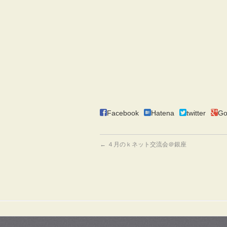
Facebook
Hatena
twitter
Go
←
４月のｋネット交流会＠銀座