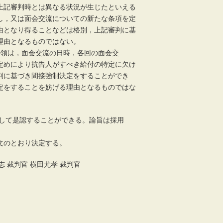
上記審判時とは異なる状況が生じたといえる
し，又は面会交流についての新たな条項を定
由となり得ることなどは格別，上記審判に基
理由となるものではない。
件要領は，面会交流の日時，各回の面会交
定めにより抗告人がすべき給付の特定に欠け
判に基づき間接強制決定をすることができ
定をすることを妨げる理由となるものではな
として是認することができる。論旨は採用
文のとおり決定する。
志 裁判官 横田尤孝 裁判官