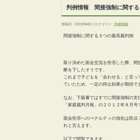
判例情報 間接強制に関する
投稿日 : 2013/04/02 | カテゴリー :
判例情報
間接強制に関する３つの最高裁判例
取り決めた面会交流を拒否した際、間
断を下したそうです。
これまで子どもを「会わせる」と言っ
ていたため、一定の抑止効果が期待で
なお、下級審ではすでに間接強制の支
「家庭裁判月報」の２０１２年８月号
面会拒否へのペナルティの強化は民法
れと言えます。
以下で閲覧できます。