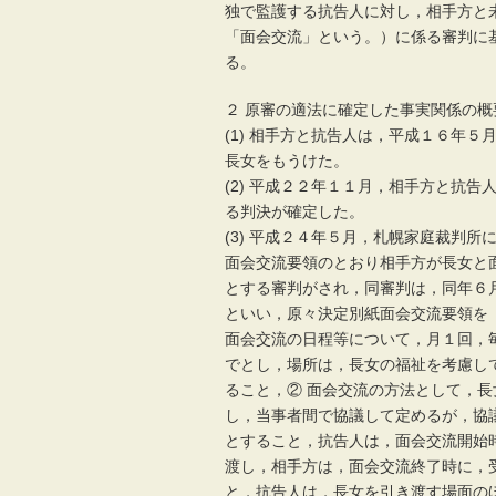
独で監護する抗告人に対し，相手方と
「面会交流」という。）に係る審判に
る。
２ 原審の適法に確定した事実関係の
(1) 相手方と抗告人は，平成１６年
長女をもうけた。
(2) 平成２２年１１月，相手方と抗
る判決が確定した。
(3) 平成２４年５月，札幌家庭裁判
面会交流要領のとおり相手方が長女と
とする審判がされ，同審判は，同年６
といい，原々決定別紙面会交流要領を
面会交流の日程等について，月１回，
でとし，場所は，長女の福祉を考慮し
ること，② 面会交流の方法として，
し，当事者間で協議して定めるが，協
とすること，抗告人は，面会交流開始
渡し，相手方は，面会交流終了時に，
と，抗告人は，長女を引き渡す場面の