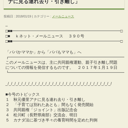
ナに見る連れ去り・引き離し」
投稿日 : 2018/01/19 | カテゴリー :
メールニュース
–
□■■━━━━━━━━━━━━━━━━━━━━━━━━━━━□
□■ ｋネット・メールニュース ３９０号
□■■━━━━━━━━━━━━━━━━━━━━━━━━━━━□
「パパかママか」から「パパもママも」へ
┏━━━━━━━━━━━━━━━━━━━━━━━━━━━━━
このメールニュースは、主に共同親権運動、親子引き離し問題
についての情報を発信するものです。 ２０１７年１月１９日
┗━━━━━━━━━━━━━━━━━━━━━━━━━━━━━
_/_/_/_/_/_/_/_/_/_/_/_/_/_/_/_/_/_/_/_/_/_/_/_/_/_/_/_/_/_/_/
■今号のトピックス
１ 秋元優里アナに見る連れ去り・引き離し
２ 「子育ては別れたあとも」間もなく発売開始
３ 共同親権「ジョイント」出版記念会
４ 松川町（長野県南部）交流会、明日
５ カナダ法に基づき半々の養育時間を定めた判例