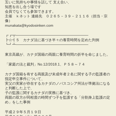
互いに気持ちや事情を話して 支え合い、
知恵を出し合う場です
会員でなくても参加できます。
主催 ｋネット 連絡先 ０２６５－３９－２１１６（担当・宗
像）
munakata@kyodosinken.com
┏┏┳────────────────────────────
┣☆┫５ カナダ法に基づき半々の養育時間を定めた判例
┗┛┻────────────────────────────
東京高裁が、カナダ国籍の両親に養育時間の折半を命じました。
「家庭の法と裁判」No.12/2018.1、Ｐ５８～７４
カナダ国籍を有する両親及び未成年者２名に関する子の監護者の
指定申立事件について、
実父の実家が存在するカナダのノバスコシア州法が準拠法になる
と判断した上で、
子の監護に関するカナダの実務に基づき、
両親の双方が同程度の時間ずつ子を監護する「分割身上監護の定
め」をした事例
平成２９年５月１９日