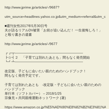
http://www.jprime.jp/articles/-/9687?
utm_source=headlines.yahoo.co.jp&utm_medium=referral&utm_ca
■週刊女性2017年5月30日号
夫が語るリアルDV被害「お前が追い込んだ！ 一生後悔しろ！」
と殴り書きの遺書
http://www.jprime.jp/articles/-/9677
┏┏┳────────────────────────────
┣☆┫２ 「子育ては別れたあとも」間もなく発売開始
┗┛┻────────────────────────────
改定版、子どもに会いたい親のためのハンドブック！
間もなく発売予定です。
子育ては別れたあとも -改定版・子どもに会いたい親のための
ハンドブック
単行本（ソフトカバー） – 2018/1/25
宗像充＋共同親権運動ネットワーク (著)
https://www.amazon.co.jp/%E5%AD%90%E8%82%B2%E3%8