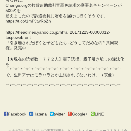
ちなみに、
Change.orgの拉致幇助裁判官罷免請求の審署名キャンペーンが
500名を
超えましたので訴追委員に署名を届けに行くそうです。
https://t.co/1mPJtwRbZh
https://headlines.yahoo.co.jp/hl?a=20171229-00000012-
tospoweb-ent
『引き離されたぼくと子どもたち -どうしてだめなの? 共同親
権』発売中！
【★現在の読者数 ７７２人】実子誘拐、親子引き離しの違法化
を
⌒*⌒*⌒*⌒*⌒*⌒*⌒*⌒*⌒*⌒*⌒*⌒*⌒*⌒*⌒*⌒*⌒*⌒*⌒*⌒*⌒
で、生田アナはモラハラとか主張されてないわけ。（宗像）
⌒*⌒*⌒*⌒*⌒*⌒*⌒*⌒*⌒*⌒*⌒*⌒*⌒*⌒*⌒*⌒*⌒*⌒*⌒*⌒*⌒
Facebook
Hatena
twitter
Google+
LINE
←
カナダ法に基づき半々の養育時間を
ｋネット・メールニュース３９１「今