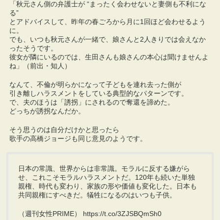
「秋元さん側の弁護士が “まったく会わせないと妻側も不利にな
る”
とアドバイスして、昨年の春ごろから月に1回ほど会わせるよう
に。
でも、いつも秋元さんが一緒で、娘さんと2人きりでは会えなか
ったそうです。
彼女が隣にいるのでは、生田さんも娘さんの本心は聞けませんよ
ね」（前出・知人）
なんて、不倫が明らかになって子どもを連れ去った側が
引き離しハラスメントをしている典型的なパターンです。
で、夫のほうは「誘拐」にされるので奪還を諦めた。
どっちが誘拐なんだか。
そう思うのは自分だけかと思ったら
歌手の高橋ジョージも同じ意見のようです。
日本の常識、世界からは非常識。モラルに反する嫌がら
せ、これこそモラルハラスメントだ。120年も続いた単独
親権、時代も変わり、家族の形や価値も変化した。日本も
共同親権にすべきだ。犠牲になるのはいつも子供。
（週刊女性PRIME） https://t.co/3ZJSBQmSh0