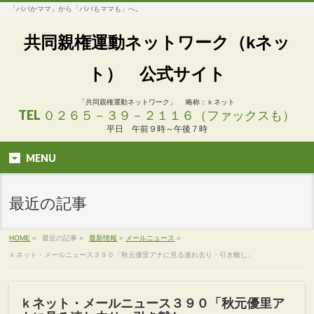
「パパかママ」から「パパもママも」へ。
共同親権運動ネットワーク（kネッ
ト） 公式サイト
「共同親権運動ネットワーク」 略称：ｋネット
TEL ０２６５－３９－２１１６（ファックスも）
平日 午前９時～午後７時
MENU
最近の記事
HOME
»
最近の記事 »
最新情報
»
メールニュース
»
ｋネット・メールニュース３９０「秋元優里アナに見る連れ去り・引き離し」
ｋネット・メールニュース３９０「秋元優里ア