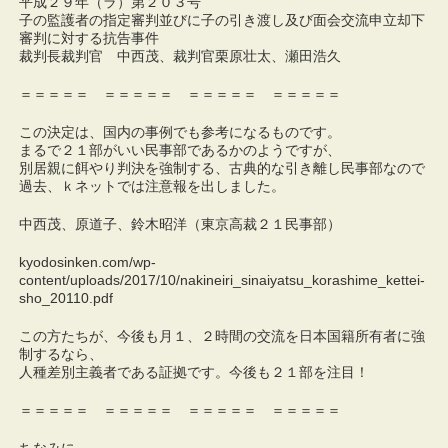
平成２９年（ラ）第２０３号
子の監護者の指定審判並びに子の引き渡し及び面会交流申立却下
審判に対する抗告事件
裁判長裁判官 中西茂、裁判官栗原壮太、瀬田浩久
＝＝＝＝＝ ＝＝＝＝＝ ＝＝＝＝＝ ＝＝＝＝＝
この決定は、国内の事例でも参考になるものです。
まるで２１部がいい民事部であるかのようですが、
別居親に餌やり判決を強制する、古典的な引き離し民事部なので
過去、ｋネットでは注意報を出しました。
中西茂、原道子、鈴木昭洋（東京高裁２１民事部）
kyodosinken.com/wp-
content/uploads/2017/10/nakineiri_sinaiyatsu_korashime_kettei-
sho_20110.pdf
この方たちが、今後も月１、２時間の交流を日本国籍所有者に強
制するなら、
人種差別主義者である証拠です。今後も２１部を注目！
＝＝＝＝＝ ＝＝＝＝＝ ＝＝＝＝＝ ＝＝＝＝＝