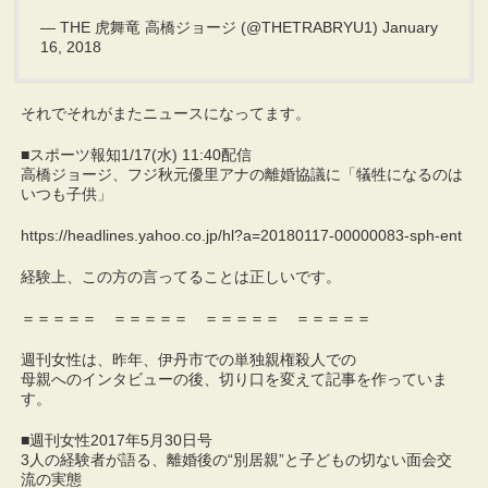
— THE 虎舞竜 高橋ジョージ (@THETRABRYU1) January
16, 2018
それでそれがまたニュースになってます。
■スポーツ報知1/17(水) 11:40配信
高橋ジョージ、フジ秋元優里アナの離婚協議に「犠牲になるのは
いつも子供」
https://headlines.yahoo.co.jp/hl?a=20180117-00000083-sph-ent
経験上、この方の言ってることは正しいです。
＝＝＝＝＝ ＝＝＝＝＝ ＝＝＝＝＝ ＝＝＝＝＝
週刊女性は、昨年、伊丹市での単独親権殺人での
母親へのインタビューの後、切り口を変えて記事を作っていま
す。
■週刊女性2017年5月30日号
3人の経験者が語る、離婚後の“別居親”と子どもの切ない面会交
流の実態