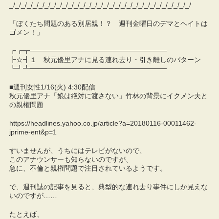
_/_/_/_/_/_/_/_/_/_/_/_/_/_/_/_/_/_/_/_/_/_/_/_/_/_/_/_/_/_/_/
「ぼくたち問題のある別居親！？ 週刊金曜日のデマとヘイトは
ゴメン！」
┏┏┳────────────────────────────
┣☆┫１ 秋元優里アナに見る連れ去り・引き離しのパターン
┗┛┻────────────────────────────
■週刊女性1/16(火) 4:30配信
秋元優里アナ「娘は絶対に渡さない」竹林の背景にイクメン夫と
の親権問題
https://headlines.yahoo.co.jp/article?a=20180116-00011462-
jprime-ent&p=1
すいませんが、うちにはテレビがないので、
このアナウンサーも知らないのですが、
急に、不倫と親権問題で注目されているようです。
で、週刊誌の記事を見ると、典型的な連れ去り事件にしか見えな
いのですが……
たとえば、