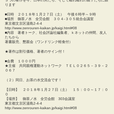
３つの著作を今、日本の男たち、そして離れ離れの親子たちに贈
ります
■日時 ２０１８年１月２７日（土） 午後６時半～９時
■場所 御茶ノ水 全労会館 ３０４-３０５統合会議室
東京都文京区湯島2-4-4
http://www.zenrouren-kaikan.jp/kaigi.html#08
■内容 著者トーク、社会評論社編集者、ｋネットの仲間、友人
たちから
著書販売、懇親会（ワンドリンク軽食付）
★著作は割引価格、著者のサイン付！
■会費 １０００円
★主催 共同親権運動ネットワーク ＴＥＬ０２６５－３９－２
０６７
（２）同日、お茶の水交流会です！
【日時】 ２０１８年１月２７日（土） １５：００～１７：０
０
【場所】 御茶ノ水 全労会館 303会議室
東京都文京区湯島2-4-4
http://www.zenrouren-kaikan.jp/kaigi.html#08