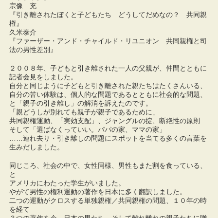
宗像 充
『引き離されたぼくと子どもたち どうしてだめなの？ 共同親
権』
久米泰介
『ファーザー・アンド・チャイルド・リユニオン 共同親権と司
法の男性差別』
２００８年、子どもと引き離された一人の父親が、仲間とともに
記者会見をしました。
自分と同じように子どもと引き離された親たちはたくさんいる、
自分の苦い体験は、個人的な問題であるとともに社会的な問題、
と「親子の引き離し」の解消を訴えたのです。
「親どうしが別れても親子が親子であるために」
共同親権運動、「実効支配」、ジャングルの掟、断絶性の原則
そして「選ばなくっていい。パパの家、ママの家」
……連れ去り・引き離しの問題にスポットを当てる多くの言葉を
生みだしました。
同じころ、社会の中で、女性同様、男性もまた割を食っている、
と
アメリカにわたった学生がいました。
やがて男性の権利運動の著作を日本に多く翻訳しました。
二つの運動がクロスする単独親権／共同親権の問題、１０年の時
を経て